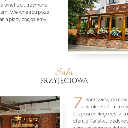
ne wnętrze utrzymane
entami. We wnętrzu poza
ania pizzy znajdziemy
Sala
PRZYJĘCIOWA
Z
apraszamy do nowej
w okresie letnim m
bezpośredniego wyjścia n
oferuje Państwu dedyko