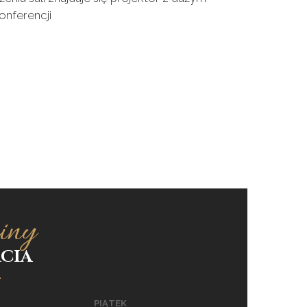
onferencji
iny
CIA
PIĄTEK