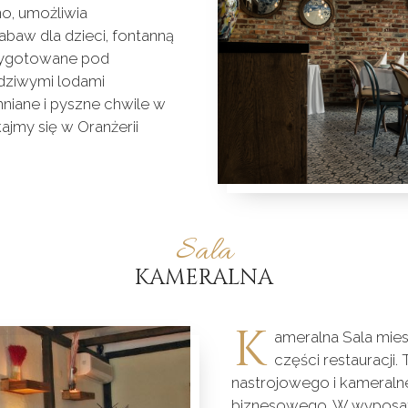
o, umożliwia
baw dla dzieci, fontanną
rzygotowane pod
wdziwymi lodami
iane i pyszne chwile w
ajmy się w Oranżerii
Sala
KAMERALNA
K
ameralna Sala mies
części restauracji.
nastrojowego i kameraln
biznesowego. W wyposażen