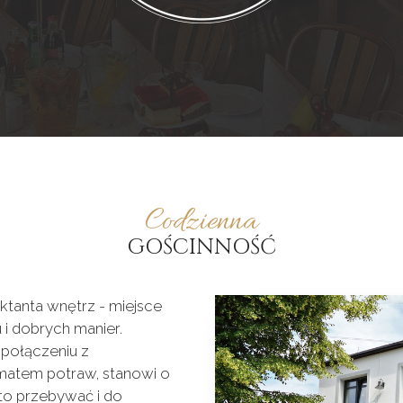
Codzienna
GOŚCINNOŚĆ
tanta wnętrz - miejsce
i dobrych manier.
 połączeniu z
matem potraw, stanowi o
to przebywać i do