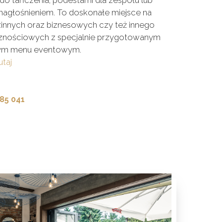
do tańczenia, podestami dla zespołu lub
agłośnieniem. To doskonałe miejsce na
zinnych oraz biznesowych czy też innego
cznościowych z specjalnie przygotowanym
nym menu eventowym.
utaj
85 041