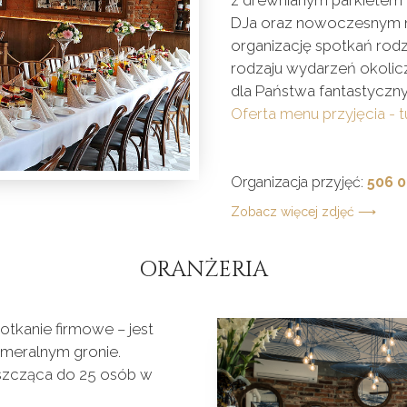
z drewnianym parkietem 
DJa oraz nowoczesnym n
organizację spotkań rod
rodzaju wydarzeń okoli
dla Państwa fantastycz
Oferta menu przyjęcia - t
Organizacja przyjęć:
506 0
Zobacz więcej zdjęć ⟶
ORANŻERIA
potkanie firmowe – jest
meralnym gronie.
eszcząca do 25 osób w