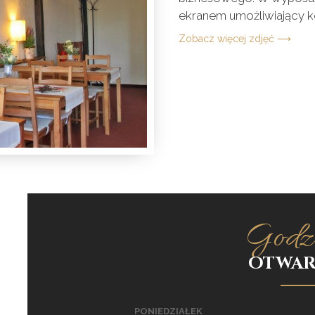
ekranem umożliwiający k
Zobacz więcej zdjęć ⟶
Godz
OTWAR
PONIEDZIAŁEK