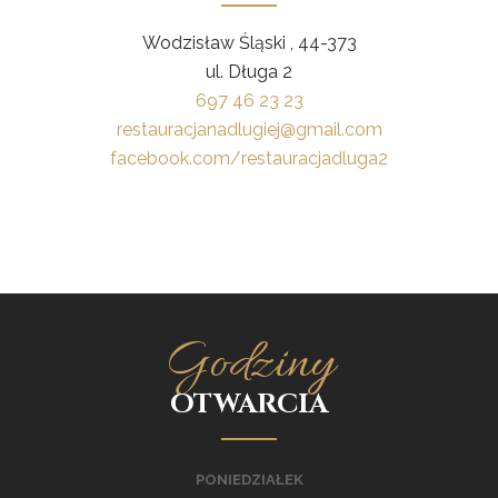
Wodzisław Śląski , 44-373
ul. Długa 2
697 46 23 23
restauracjanadlugiej@gmail.com
facebook.com/restauracjadluga2
Godziny
OTWARCIA
PONIEDZIAŁEK